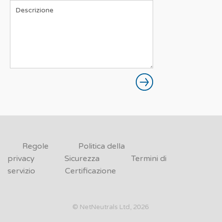
Regole
Politica della
privacy
Sicurezza
Termini di
servizio
Certificazione
© NetNeutrals Ltd, 2026